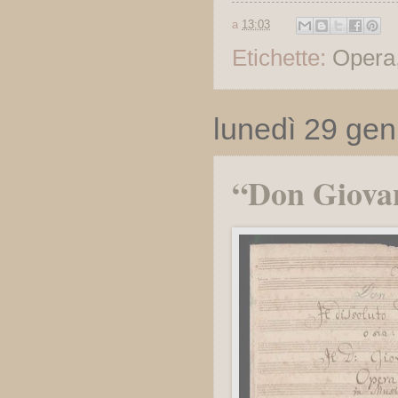
a
13:03
Etichette:
Opera
lunedì 29 ge
“Don Giovan