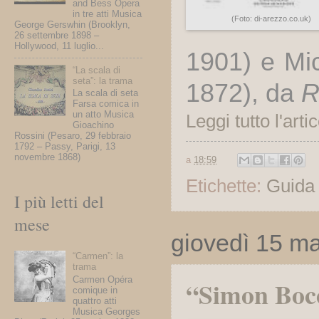
and Bess Opera
in tre atti Musica
(Foto: di-arezzo.co.uk)
George Gerswhin (Brooklyn,
26 settembre 1898 –
Hollywood, 11 luglio...
1901
) e
Mi
“La scala di
seta”: la trama
1872),
da
R
La scala di seta
Farsa comica in
un atto Musica
Leggi tutto l'arti
Gioachino
Rossini (Pesaro, 29 febbraio
1792 – Passy, Parigi, 13
novembre 1868)
a
18:59
Etichette:
Guida 
I più letti del
mese
giovedì 15 m
“Carmen”: la
trama
Carmen Opéra
“Simon Bocc
comique in
quattro atti
Musica Georges