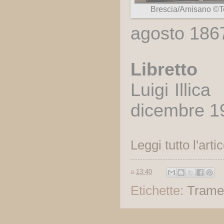
Brescia/Amisano ©Te
agosto 186
Libretto
Luigi Illic
dicembre 1
Leggi tutto l'arti
a
13:40
Etichette:
Trame