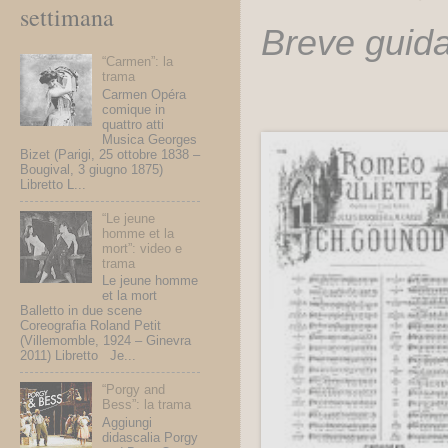
settimana
Breve guida
“Carmen”: la
trama
Carmen Opéra
comique in
quattro atti
Musica Georges
Bizet (Parigi, 25 ottobre 1838 –
Bougival, 3 giugno 1875)
Libretto L...
“Le jeune
homme et la
mort”: video e
trama
Le jeune homme
et la mort
Balletto in due scene
Coreografia Roland Petit
(Villemomble, 1924 – Ginevra
2011) Libretto Je...
“Porgy and
Bess”: la trama
Aggiungi
didascalia Porgy