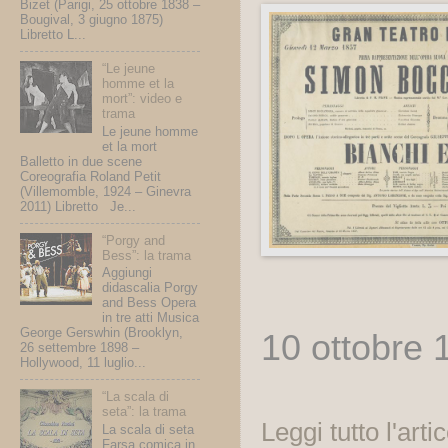
Bizet (Parigi, 25 ottobre 1838 –
Bougival, 3 giugno 1875)
Libretto L...
“Le jeune
homme et la
mort”: video e
trama
Le jeune homme
et la mort
Balletto in due scene
Coreografia Roland Petit
(Villemomble, 1924 – Ginevra
2011) Libretto Je...
“Porgy and
Bess”: la trama
Aggiungi
didascalia Porgy
and Bess Opera
in tre atti Musica
George Gerswhin (Brooklyn,
10 ottobre 
26 settembre 1898 –
Hollywood, 11 luglio...
“La scala di
seta”: la trama
Leggi tutto l'arti
La scala di seta
Farsa comica in