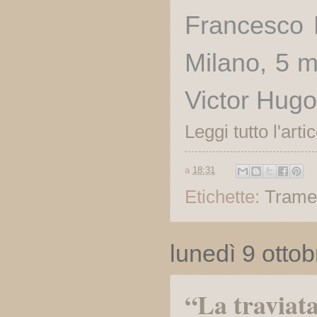
Francesco 
Milano, 5 
Victor Hugo
Leggi tutto l'arti
a
18:31
Etichette:
Trame
lunedì 9 otto
“La traviat