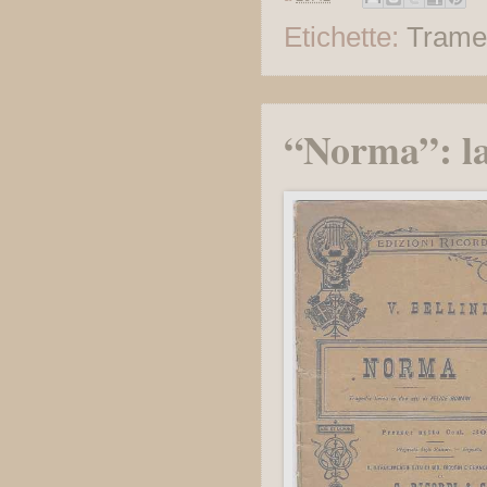
Etichette:
Trame
“Norma”: l