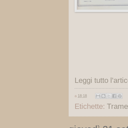
Leggi tutto l'arti
a
18:18
Etichette:
Trame