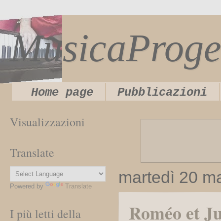
MusicaProge
Home page
Pubblicazioni
Visualizzazioni
Translate
martedì 20 m
Powered by
Translate
Roméo et Ju
I più letti della