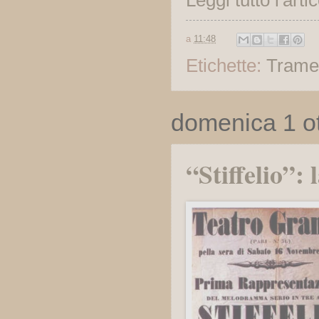
Leggi tutto l'arti
a
11:48
Etichette:
Trame
domenica 1 o
“Stiffelio”: