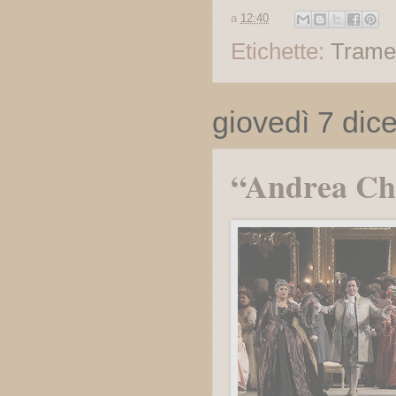
a
12:40
Etichette:
Trame
giovedì 7 di
“Andrea Ché