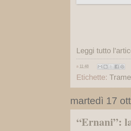
Leggi tutto l'arti
a
11:48
Etichette:
Trame
martedì 17 ot
“Ernani”: l