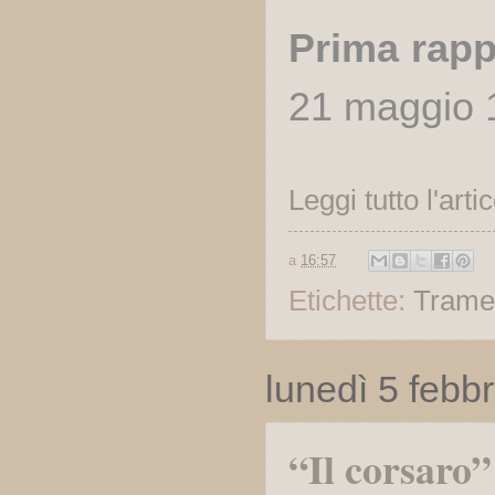
Prima rapp
21 maggio 1
Leggi tutto l'arti
a
16:57
Etichette:
Trame
lunedì 5 febb
“Il corsaro”