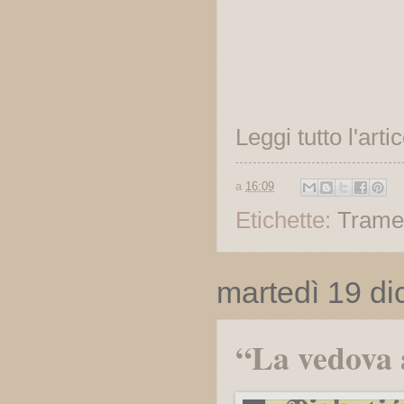
Leggi tutto l'arti
a
16:09
Etichette:
Trame
martedì 19 d
“La vedova 