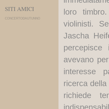
SITI AMICI
loro timbr
CONCERTODAUTUNNO
violinisti. 
Jascha Heif
percepisce 
avevano per 
interesse p
ricerca della
richiede t
indispensabil