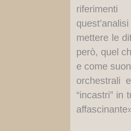
riferiment
quest’analis
mettere le di
però, quel c
e come suona
orchestrali 
“incastri” in
affascinante