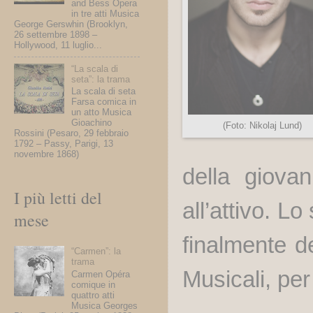
and Bess Opera
in tre atti Musica
George Gerswhin (Brooklyn,
26 settembre 1898 –
Hollywood, 11 luglio...
“La scala di
seta”: la trama
La scala di seta
Farsa comica in
un atto Musica
Gioachino
(Foto: Nikolaj Lund)
Rossini (Pesaro, 29 febbraio
1792 – Passy, Parigi, 13
novembre 1868)
della giova
I più letti del
all’attivo. L
mese
finalmente d
“Carmen”: la
trama
Musicali, per
Carmen Opéra
comique in
quattro atti
Musica Georges