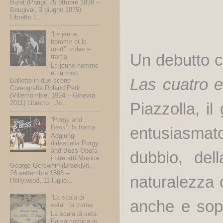
Bizet (Parigi, 25 ottobre 1838 –
Bougival, 3 giugno 1875)
Libretto L...
“Le jeune
homme et la
mort”: video e
Un debutto c
trama
Le jeune homme
et la mort
Las cuatro e
Balletto in due scene
Coreografia Roland Petit
(Villemomble, 1924 – Ginevra
2011) Libretto Je...
Piazzolla, il 
“Porgy and
Bess”: la trama
entusiasmato
Aggiungi
didascalia Porgy
and Bess Opera
dubbio, dell
in tre atti Musica
George Gerswhin (Brooklyn,
26 settembre 1898 –
naturalezza 
Hollywood, 11 luglio...
“La scala di
anche e sopr
seta”: la trama
La scala di seta
Farsa comica in