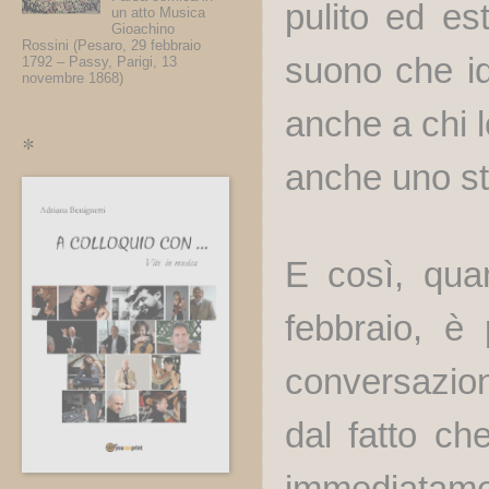
pulito ed e
un atto Musica
Gioachino
Rossini (Pesaro, 29 febbraio
suono che id
1792 – Passy, Parigi, 13
novembre 1868)
anche a chi l
*
anche uno st
E così, qua
febbraio, è
conversazio
dal fatto ch
immediatament