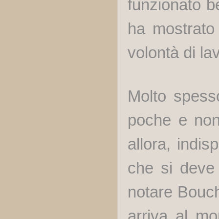
funzionato b
ha mostrato 
volontà di l
Molto spess
poche e non 
allora, indi
che si deve 
notare Bouch
arriva al mo