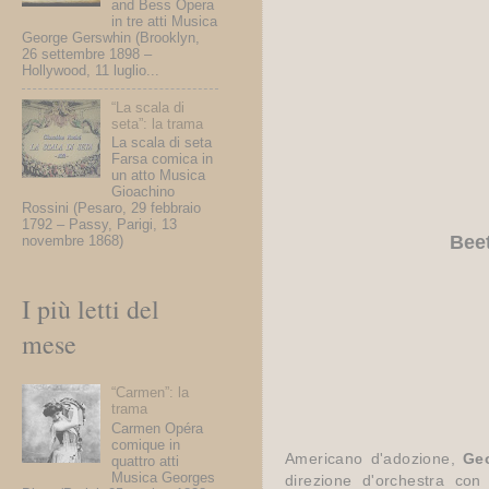
and Bess Opera
in tre atti Musica
George Gerswhin (Brooklyn,
26 settembre 1898 –
Hollywood, 11 luglio...
“La scala di
seta”: la trama
La scala di seta
Farsa comica in
un atto Musica
Gioachino
Rossini (Pesaro, 29 febbraio
1792 – Passy, Parigi, 13
Bee
novembre 1868)
I più letti del
mese
“Carmen”: la
trama
Carmen Opéra
comique in
Americano d'adozione,
Geo
quattro atti
Musica Georges
direzione d'orchestra con