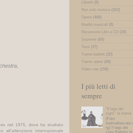
Libretti
(8)
Non solo musica
(263)
Opera
(468)
Realtà musicali
(8)
Recensioni Libri e CD
(28)
Souvenir
(60)
Testi
(37)
Trame balletti
(20)
Trame opere
(68)
rchestra
,
Video vari
(158)
I più letti di
sempre
“Il lago dei
cigni”: la trama
(Foto:
teatroallascala.
les nel 1975, dove ha studiato
rg) Il lago dei
 all'attenzione internazionale
cigni Balletto in