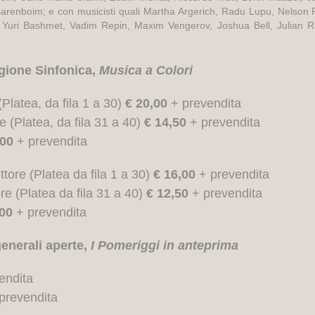
arenboim; e con musicisti quali Martha Argerich, Radu Lupu, Nelson F
, Yuri Bashmet, Vadim Repin, Maxim Vengerov,
Joshua Bell, Julian 
tagione Sinfonica,
Musica a Colori
(Platea, da fila 1 a 30)
€ 20,00
+ prevendita
re
(Platea, da fila 31 a 40)
€ 14,50
+ prevendita
,00
+ prevendita
ttore
(Platea da fila 1 a 30)
€ 16,00
+ prevendita
ore
(Platea da fila 31 a 40)
€ 12,50
+ prevendita
,00
+ prevendita
generali aperte,
I Pomeriggi in anteprima
endita
prevendita