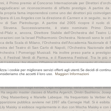
ni, il Primo premio al Concorso Internazionale per Direttori d'orch
ggiudicarsi un riconoscimento di siffatto prestigio. A partire 
 la propria fama imponendosi come uno dei direttori più coinvolgen
pera di Los Angeles con la direzione di
Carmen
e in seguito, su in
v di San Pietroburgo. A partire dal 2005 ricopre il ruolo di 
ica Slovena. Successivamente, è stato nominato Primo Dire
-Pfalz e, ancora, Direttore Stabile dell'Orchestra del Teatro Lir
razioni con la Israel Philharmonic Orchestra. Notevoli sono le coll
ica della Scala di Milano, l'Orchestra dell'Accademia Nazionale di 
estra del Teatro di San Carlo di Napoli, l'Orchestra Nazionale dell
’Orchestra I Pomeriggi Musicali. Ha inoltre preso parte a prestigiosi 
, il Festival Verdi di Parma, e il Ravenna Festival. Tra le più r
di Ljubljana, ha diretto l'
Elektra
di Strauss e il concerto di chiusur
i con solisti di prestigio internazionale: Maxim Vengerov, Isabelle
lizza i cookie per migliorare servizi offerti agli utenti.Se decidi di contin
merose le sue incisioni discografiche per BMG, EMI/Virgin Classic
nsideriamo che accetti il loro uso.
Maggiori Informazioni
ischa, Lily e Sascha Maisky. Lily Maisky è nata a Parigi nel 1987 e
Ha studiato con Hagit Kerbel, Olga Mogilevsky, Ilana Davids, Alan Weiss
. Ha seguito master classes di Martha Argerich, Dmitri Bashkirov, Jose
is, Oleg Maisenberg e Marielle Labeque. Ha frequentato la Verbier A
parizione pubblica avviene nel 1997 alla Carnegie Hall. Si è esibit
. Lily Maisky si esibisce regolarmente in duo con Mischa Maisky e con i 