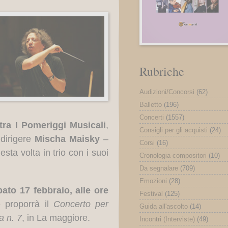
Rubriche
Audizioni/Concorsi
(62)
Balletto
(196)
Concerti
(1557)
tra I Pomeriggi Musicali
,
Consigli per gli acquisti
(24)
 dirigere
Mischa Maisky
–
Corsi
(16)
ta volta in trio con i suoi
Cronologia compositori
(10)
Da segnalare
(709)
Emozioni
(28)
ato 17 febbraio, alle ore
Festival
(125)
 proporrà il
Concerto per
Guida all'ascolto
(14)
a n. 7
, in La maggiore.
Incontri (Interviste)
(49)