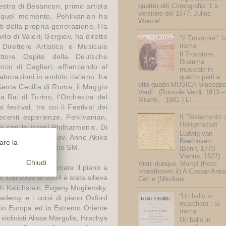
quattro atti Coreografia: 1 a
estra di Besancon, primo artista
versione del 1877: Julius
da quel momento, Pehlivanian ha
Wenzel ...
ti della propria generazione. Ha
vito di Valerij Gergiev, ha diretto
"Il Trovatore": l
trama
Direttore Artistico e Musicale
Il Trovatore
ttore Ospite della Deutsche
Dramma
ico di Cagliari, affiancando al
musicale in
aborazioni in ambito italiano: ha
quattro parti e
otto quadri MUSICA Giuseppe
Santa Cecilia di Roma, il Maggio
Verdi (Roncole Verdi, 1813 –
a Rai dl Torino, l'Orchestra del
Milano, 1901 ) LI...
festival, tra cui il Festival dei
Il “Testamento d
ecenti esperienze, Pehlivanian,
Heiligenstadt”
a con la Israel Philharmonic. Di
Ludwig van
 Faust, Sergej Krilov, Anne Akiko
Beethoven
uare la
s, Chandos e Studio SM.
(Bonn, 1770-
Vienna, 1827)
Chiudi
Vieni dunque, Morte! (Foto:
 ha iniziato a suonare il piano a
lvbeethoven.it) A Caspar Anto
. Dal 2001 al 2004 è stata allieva
Carl e [Nikolaus...
ph Kalichstein, Evgeny Mogilevsky,
“Un ballo in
cademy e i corsi di piano Oxford
maschera”: la
a in Europa ed in Estremo Oriente
trama
violinisti Alissa Margulis, Hrachya
Un ballo in