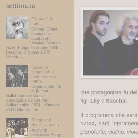
settimana
“Carmen”: la
trama
Carmen Opéra
comique in
quattro atti
Musica Georges
Bizet (Parigi, 25 ottobre 1838 –
Bougival, 3 giugno 1875)
Libretto L...
“Le jeune
homme et la
mort”: video e
trama
Le jeune homme
et la mort
che protagonista fu del
Balletto in due scene
figli
Lily
e
Sascha.
Coreografia Roland Petit
(Villemomble, 1924 – Ginevra
2011) Libretto Je...
Il programma che sarà
“Porgy and
17:00,
sarà interament
Bess”: la trama
Aggiungi
pianoforte, violino, vio
didascalia Porgy