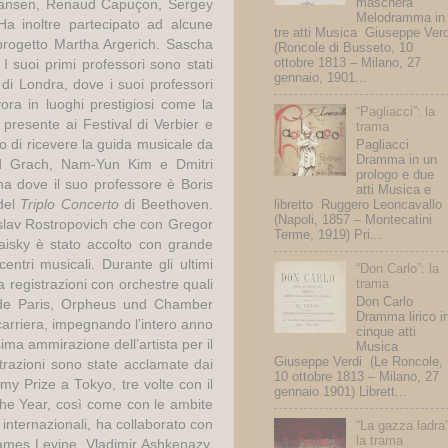
maschera
 Jansen, Renaud Capuçon, Sergey
Melodramma in
Ha inoltre partecipato ad alcune
tre atti Musica Giuseppe Verd
progetto Martha Argerich. Sascha
(Roncole di Busseto, 10
ottobre 1813 – Milano, 27
 I suoi primi professori sono stati
gennaio, 1901...
 di Londra, dove i suoi professori
a in luoghi prestigiosi come la
“Pagliacci”: la
presente ai Festival di Verbier e
trama
o di ricevere la guida musicale da
Pagliacci
Dramma in un
rd Grach, Nam-Yun Kim e Dmitri
prologo e due
nna dove il suo professore è Boris
atti Musica e
 del
Triplo Concerto
di Beethoven.
libretto Ruggero Leoncavallo
(Napoli, 1857 – Montecatini
tislav Rostropovich che con Gregor
Terme, 1919) Pri...
Maisky è stato accolto con grande
entri musicali. Durante gli ultimi
“Don Carlo”: la
trama
 registrazioni con orchestre quali
Don Carlo
e de Paris, Orpheus und Chamber
Dramma lirico i
 carriera, impegnando l’intero anno
cinque atti
ma ammirazione dell’artista per il
Musica
Giuseppe Verdi (Le Roncole,
trazioni sono state acclamate dai
10 ottobre 1813 – Milano, 27
my Prize a Tokyo, tre volte con il
gennaio 1901) Librett...
 the Year, così come con le ambite
nternazionali, ha collaborato con
“La gazza ladra”
la trama
James Levine, Vladimir Ashkenazy,