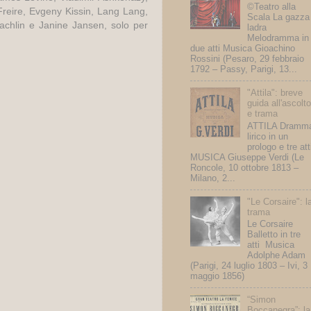
©Teatro alla
reire,
Evgeny Kissin, Lang Lang,
Scala La gazza
Rachlin e Janine Jansen
, solo per
ladra
Melodramma in
due atti Musica Gioachino
Rossini (Pesaro, 29 febbraio
1792 – Passy, Parigi, 13...
"Attila": breve
guida all'ascolt
e trama
ATTILA Dramm
lirico in un
prologo e tre att
MUSICA Giuseppe Verdi (Le
Roncole, 10 ottobre 1813 –
Milano, 2...
"Le Corsaire": l
trama
Le Corsaire
Balletto in tre
atti Musica
Adolphe Adam
(Parigi, 24 luglio 1803 – Ivi, 3
maggio 1856)
“Simon
Boccanegra”: la