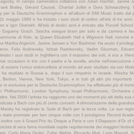
gocky. In campo cameristico collabora con Julian Rachlin, Janine
Frank Braley, Gérard Caussé, Chantal Juillet e Dora Schwarzberg. 
sky per la Deutsche Grammophon e all’album di EMI Music tratto dal 
1 maggio 1989 e ha iniziato i suoi studi di violino all'età di tre anni.
 e Igor Oistrakh. All'età di dodici anni è entrato alla Purcell School
e Evgueny Grach. Sascha esegue brani per solo e da camera e lavor
lharmonie di Köln, la Queen Elizabeth Hall e Wigmore Hall, nonché è 
ome Martha Argerich, Janine Jansen e Yuri Bashmet. Ha avuto il privilegi
erov, Felix Andrievsky, Itzhak Rashkovsky, Vadim Gluzman, Edva
tato i suoi studi in Inghilterra con il massimo dei voti, è ora a Vie
se occasioni in trio con il padre e la sorella, anche nell'esecuzione
di essere l’unico violoncellista al mondo ad aver studiato sia con Ms
a, ha studiato in Russia e, dopo il suo rimpatrio in Israele, Mischa 
Berlino, Vienna, New York, Tokyo, e in tutti gli altri più importanti c
to in esclusiva per la Deutsche Grammophon, ha effettuato più di trenta
ner Philharmonic, London Symphony, Israel Philharmonic, Orchestr
ltre. Nel 2000 l’artista ha raggiunto uno dei momenti più alti della sua
dicata a Bach con più di cento concerti. A dimostrazione della grandissi
Maisky ha registrato le
Suite
di Bach per la terza volta. Le sue regis
ono state premiate per ben cinque volte con il prestigioso Record Acade
 inoltre con il Grand Prix du Disque a Paris e con il Diapason d’Or of
ista di vera fama mondiale ospite regolarmente dei maggiori festival i
stein, Carlo Maria Giulini, Zubin Mehta, Riccardo Muti, Lorin Maazel, 