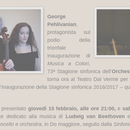
George
Pehlivanian
,
protagonista sul
podio della
trionfale
inaugurazione di
Musica a Colori
,
73ª Stagione sinfonica dell’
Orches
torna ora al Teatro Dal Verme per
l’inaugurazione della Stagione sinfonica 2016/2017 – ques
 presentato
giovedì 15 febbraio, alle ore 21:00,
e
sab
e dedicato alla musica di
Ludwig van Beethoven
e
loncello e orchestra
, in Do maggiore, seguito dalla
Sinfoni