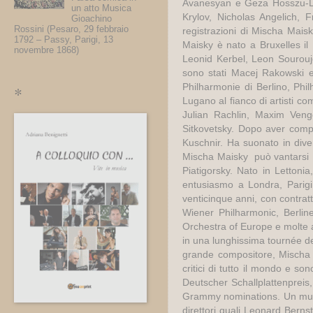
Avanesyan e Geza Hosszu-Le
un atto Musica
Krylov, Nicholas Angelich, 
Gioachino
Rossini (Pesaro, 29 febbraio
registrazioni di Mischa Mai
1792 – Passy, Parigi, 13
Maisky è nato a Bruxelles il 1
novembre 1868)
Leonid Kerbel, Leon Souroujon
sono stati Macej Rakowski 
Philharmonie di Berlino, Phi
*
Lugano al fianco di artisti c
Julian Rachlin, Maxim Veng
Sitkovetsky. Dopo aver comple
Kuschnir. Ha suonato in diver
Mischa Maisky
può vantarsi
Piatigorsky. Nato in Lettoni
entusiasmo a Londra, Parigi, 
venticinque anni, con contrat
Wiener Philharmonic, Berli
Orchestra of Europe e molte a
in una lunghissima tournée de
grande compositore, Mischa 
critici di tutto il mondo e s
Deutscher Schallplattenpreis,
Grammy nominations. Un music
direttori quali Leonard Bern