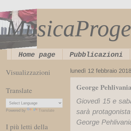
MusicaProge
Home page
Pubblicazioni
Visualizzazioni
lunedì 12 febbraio 201
George Pehlivania
Translate
Giovedì 15 e sabat
sarà protagonist
Powered by
Translate
George Pehlivani
I più letti della