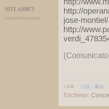
http://www.m
SITI AMICI
http://opera
jose-montiel/
CONCERTODAUTUNNO
http://www.p
verdi_47835
(Comunicato
a
11:08
Etichette:
Concer