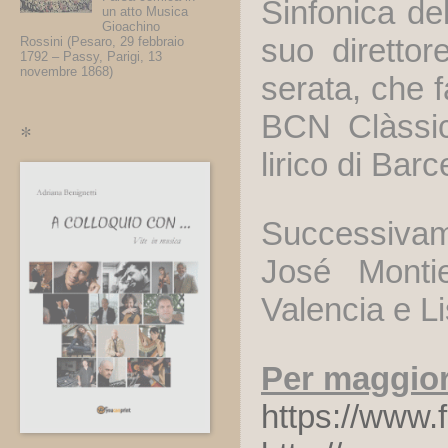
Sinfonica de
un atto Musica
Gioachino
suo direttor
Rossini (Pesaro, 29 febbraio
1792 – Passy, Parigi, 13
novembre 1868)
serata, che f
BCN Clàssic
*
lirico di Barc
Successivam
José Montie
Valencia e L
Per maggior
https://www.