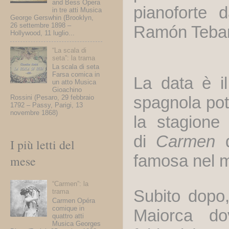
and Bess Opera
pianoforte d
in tre atti Musica
George Gerswhin (Brooklyn,
26 settembre 1898 –
Ramón Teba
Hollywood, 11 luglio...
“La scala di
seta”: la trama
La scala di seta
Farsa comica in
La data è i
un atto Musica
Gioachino
spagnola pot
Rossini (Pesaro, 29 febbraio
1792 – Passy, Parigi, 13
novembre 1868)
la stagione
di
Carmen
d
I più letti del
famosa nel 
mese
“Carmen”: la
Subito dopo,
trama
Carmen Opéra
comique in
Maiorca do
quattro atti
Musica Georges