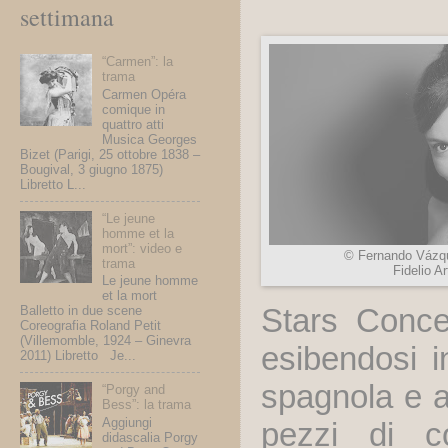
settimana
“Carmen”: la
trama
Carmen Opéra
comique in
quattro atti
Musica Georges
Bizet (Parigi, 25 ottobre 1838 –
Bougival, 3 giugno 1875)
Libretto L...
“Le jeune
homme et la
mort”: video e
© Fernando Vázq
trama
Fidelio Ar
Le jeune homme
et la mort
Stars Conce
Balletto in due scene
Coreografia Roland Petit
(Villemomble, 1924 – Ginevra
esibendosi i
2011) Libretto Je...
spagnola e a
“Porgy and
Bess”: la trama
Aggiungi
pezzi di co
didascalia Porgy