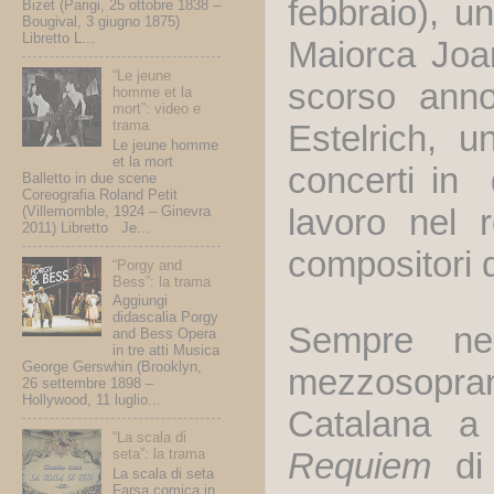
febbraio), u
Bizet (Parigi, 25 ottobre 1838 –
Bougival, 3 giugno 1875)
Libretto L...
Maiorca Joa
“Le jeune
scorso anno
homme et la
mort”: video e
trama
Estelrich, u
Le jeune homme
et la mort
concerti in 
Balletto in due scene
Coreografia Roland Petit
lavoro nel 
(Villemomble, 1924 – Ginevra
2011) Libretto Je...
compositori d
“Porgy and
Bess”: la trama
Aggiungi
didascalia Porgy
Sempre nel
and Bess Opera
in tre atti Musica
George Gerswhin (Brooklyn,
mezzosopran
26 settembre 1898 –
Hollywood, 11 luglio...
Catalana a 
“La scala di
Requiem
di 
seta”: la trama
La scala di seta
Farsa comica in