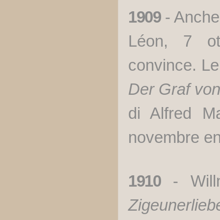
1909
- Anch
Léon, 7 ot
convince. Le 
Der Graf vo
di Alfred M
novembre ent
1910
- Willn
Zigeunerlieb