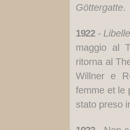
Göttergatte
.
1922
-
Libell
maggio al T
ritorna al T
Willner e R
femme et le p
stato preso 