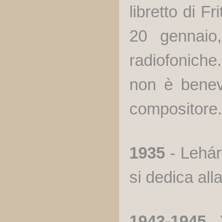
libretto di F
20 gennaio,
radiofoniche.
non è benev
compositore.
1935
- Lehár
si dedica all
1943-1945
- 