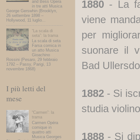
1880
- La fa
and Bess Opera
in tre atti Musica
George Gerswhin (Brooklyn,
26 settembre 1898 –
viene mandat
Hollywood, 11 luglio...
“La scala di
per miglior
seta”: la trama
La scala di seta
Farsa comica in
suonare il vi
un atto Musica
Gioachino
Rossini (Pesaro, 29 febbraio
Bad Ullersdo
1792 – Passy, Parigi, 13
novembre 1868)
I più letti del
1882
- Si isc
mese
studia violin
“Carmen”: la
trama
Carmen Opéra
comique in
quattro atti
1888
- Si dip
Musica Georges