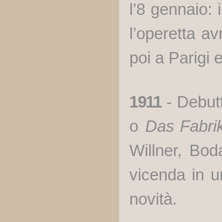
l’8 gennaio:
l’operetta av
poi a Parigi 
1911
- Debut
o
Das Fabri
Willner, Bo
vicenda in u
novità.