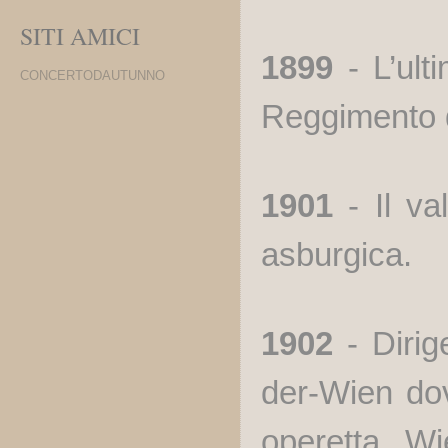
SITI AMICI
1899
- L’ulti
CONCERTODAUTUNNO
Reggimento d
1901
- Il va
asburgica.
1902
- Dirig
der-Wien dov
operetta,
Wi