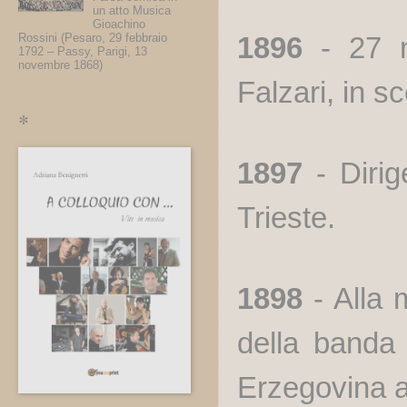
un atto Musica
Gioachino
Rossini (Pesaro, 29 febbraio
1896
- 27 
1792 – Passy, Parigi, 13
novembre 1868)
Falzari, in s
*
1897
- Dirig
Trieste.
1898
- Alla 
della banda 
Erzegovina 