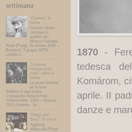
settimana
“Carmen”: la
trama
Carmen Opéra
comique in
quattro atti
Musica Georges
Bizet (Parigi, 25 ottobre 1838 –
1870
- Fere
Bougival, 3 giugno 1875)
Libretto L...
tedesca de
“Le jeune
homme et la
mort”: video e
trama
Kom
á
rom
, c
Le jeune homme
et la mort
Balletto in due scene
aprile. II pa
Coreografia Roland Petit
(Villemomble, 1924 – Ginevra
2011) Libretto Je...
danze e mar
“Porgy and
Bess”: la trama
Aggiungi
didascalia Porgy