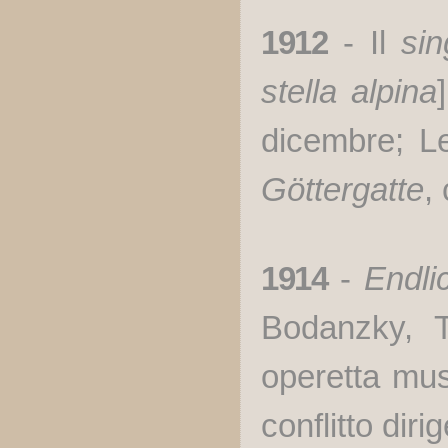
1912
- Il
sin
stella alpina
]
dicembre; L
Göttergatte
,
1914
-
Endlic
Bodanzky, T
operetta mus
conflitto dir