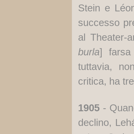
Stein e Léon
successo pre
al Theater-
burla
]
farsa
tuttavia, n
critica, ha t
1905
- Quand
declino, Lehá