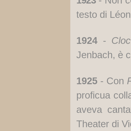
1923
- Non c
testo di Léon
1924
-
Clo
Jenbach, è cr
1925
- Con
proficua col
aveva cant
Theater di V