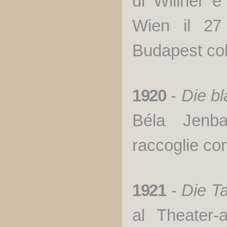
di Willner e
Wien il
27
Budapest col
1920
-
Die b
Béla Jenb
raccoglie co
1921
-
Die T
al Theater-