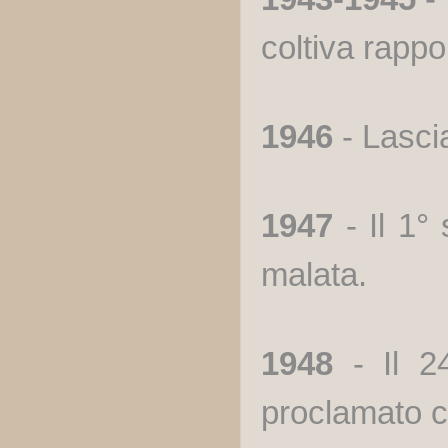
coltiva rappo
1946
- Lascia
1947
- Il 1°
malata.
1948
- Il 2
proclamato ci