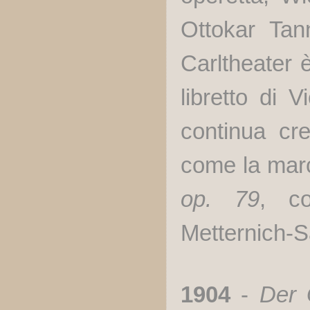
Ottokar Tan
Carltheater è
libretto di 
continua cr
come la mar
op. 79
, co
Metternich-S
1904
-
Der 