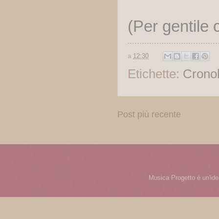
(Per gentile
a
12:30
Etichette:
Cronol
Post più recente
Musica Progetto è un'ide