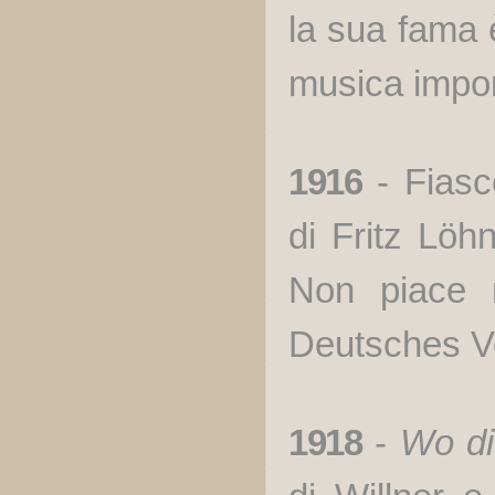
la sua fama è
musica import
1916
- Fias
di Fritz Löh
Non piace 
Deutsches Vo
1918
-
Wo di