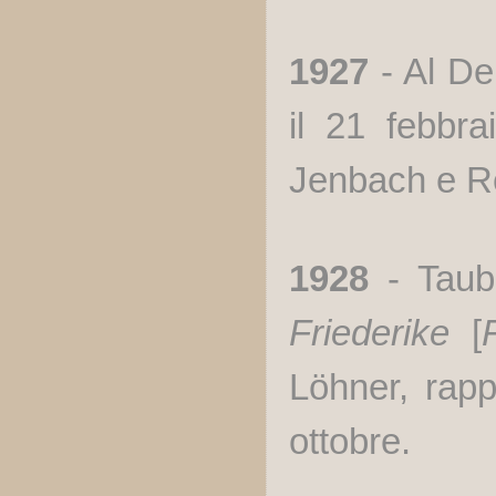
1927
- Al De
il 21 febbra
Jenbach e Re
1928
- Taube
Friederike
[
Löhner, rapp
ottobre.