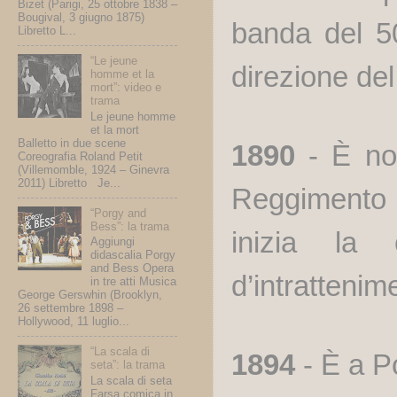
Bizet (Parigi, 25 ottobre 1838 –
Bougival, 3 giugno 1875)
banda del 50
Libretto L...
“Le jeune
direzione del
homme et la
mort”: video e
trama
Le jeune homme
et la mort
Balletto in due scene
1890
- È nom
Coreografia Roland Petit
(Villemomble, 1924 – Ginevra
2011) Libretto Je...
Reggimento 
“Porgy and
Bess”: la trama
inizia la
Aggiungi
didascalia Porgy
and Bess Opera
d’intrattenim
in tre atti Musica
George Gerswhin (Brooklyn,
26 settembre 1898 –
Hollywood, 11 luglio...
“La scala di
1894
- È a Po
seta”: la trama
La scala di seta
Farsa comica in