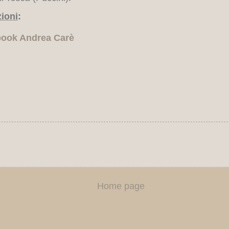
ioni
:
ebook Andrea Carè
Home page