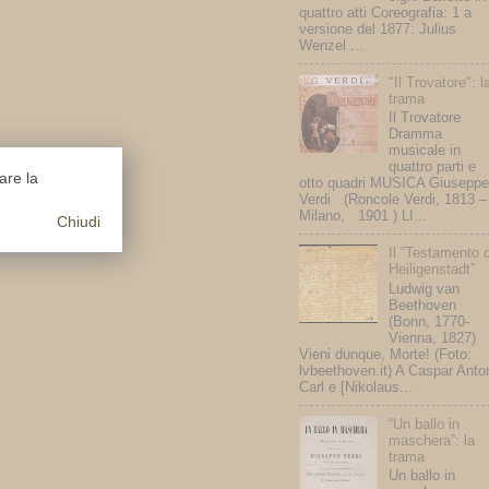
quattro atti Coreografia: 1 a
versione del 1877: Julius
Wenzel ...
"Il Trovatore": l
trama
Il Trovatore
Dramma
musicale in
quattro parti e
uare la
otto quadri MUSICA Giuseppe
Verdi (Roncole Verdi, 1813 –
Milano, 1901 ) LI...
Chiudi
Il “Testamento d
Heiligenstadt”
Ludwig van
Beethoven
(Bonn, 1770-
Vienna, 1827)
Vieni dunque, Morte! (Foto:
lvbeethoven.it) A Caspar Anto
Carl e [Nikolaus...
“Un ballo in
maschera”: la
trama
Un ballo in