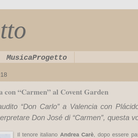
tto
MusicaProgetto
018
a con “Carmen” al Covent Garden
udito “
Don Carlo” a Valencia con Plácido
interpretare Don José di “Carmen”, questa v
Il tenore italiano
Andrea Carè
, dopo essere pas