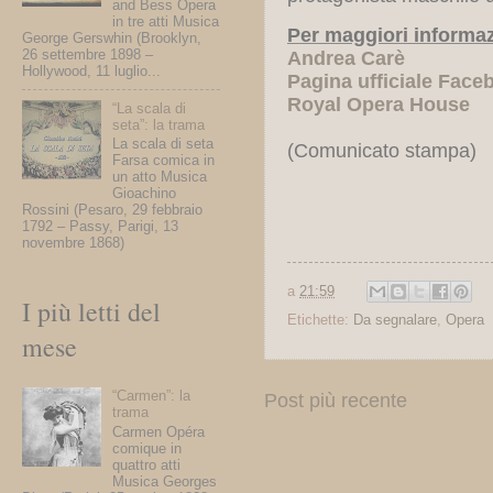
and Bess Opera
in tre atti Musica
Per maggiori informaz
George Gerswhin (Brooklyn,
26 settembre 1898 –
Andrea Carè
Hollywood, 11 luglio...
Pagina ufficiale Fac
Royal Opera House
“La scala di
seta”: la trama
La scala di seta
(Comunicato stampa)
Farsa comica in
un atto Musica
Gioachino
Rossini (Pesaro, 29 febbraio
1792 – Passy, Parigi, 13
novembre 1868)
a
21:59
I più letti del
Etichette:
Da segnalare
,
Opera
mese
“Carmen”: la
Post più recente
trama
Carmen Opéra
comique in
quattro atti
Musica Georges