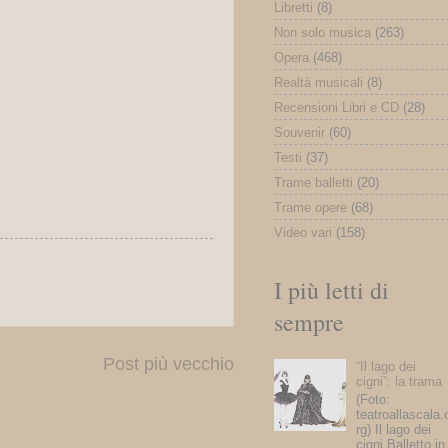
Libretti
(8)
Non solo musica
(263)
Opera
(468)
Realtà musicali
(8)
Recensioni Libri e CD
(28)
Souvenir
(60)
Testi
(37)
Trame balletti
(20)
Trame opere
(68)
Video vari
(158)
I più letti di
sempre
Post più vecchio
“Il lago dei
cigni”: la trama
(Foto:
teatroallascala.
rg) Il lago dei
cigni Balletto in