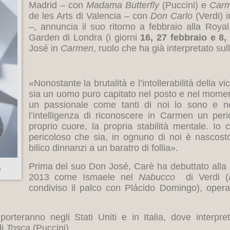
Madrid – con
Madama Butterfly
(Puccini) e
Car
de les Arts di Valencia – con
Don Carlo
(Verdi) 
–, annuncia il suo ritorno a febbraio alla Roy
Garden di Londra (i giorni
16, 27 febbraio e 8,
José in
Carmen
, ruolo che ha già interpretato su
«Nonostante la brutalità e l’intollerabilità della
sia un uomo puro capitato nel posto e nel mome
un passionale come tanti di noi lo sono e n
l’intelligenza di riconoscere in Carmen un peric
proprio cuore, la propria stabilità mentale. Io
pericoloso che sia, in ognuno di noi è nascost
bilico dinnanzi a un baratro di follia».
Prima del suo Don José, Carè ha debuttato alla
)
2013 come Ismaele nel
Nabucco
di Verdi (
condiviso il palco con Plácido Domingo), opera
porteranno negli Stati Uniti e in Italia, dove interpre
di
Tosca
(Puccini).