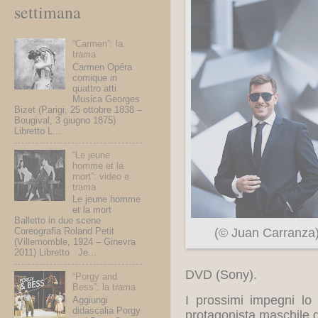
settimana
“Carmen”: la
trama
Carmen Opéra
comique in
quattro atti
Musica Georges
Bizet (Parigi, 25 ottobre 1838 –
Bougival, 3 giugno 1875)
Libretto L...
“Le jeune
homme et la
mort”: video e
trama
Le jeune homme
et la mort
Balletto in due scene
(© Juan Carranza
Coreografia Roland Petit
(Villemomble, 1924 – Ginevra
2011) Libretto Je...
DVD (Sony).
“Porgy and
Bess”: la trama
I prossimi impegni lo 
Aggiungi
didascalia Porgy
protagonista maschile 