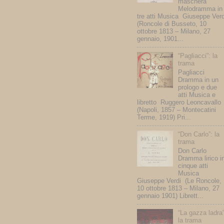
maschera
Melodramma in
tre atti Musica Giuseppe Verd
(Roncole di Busseto, 10
ottobre 1813 – Milano, 27
gennaio, 1901...
“Pagliacci”: la
trama
Pagliacci
Dramma in un
prologo e due
atti Musica e
libretto Ruggero Leoncavallo
(Napoli, 1857 – Montecatini
Terme, 1919) Pri...
“Don Carlo”: la
trama
Don Carlo
Dramma lirico i
cinque atti
Musica
Giuseppe Verdi (Le Roncole,
10 ottobre 1813 – Milano, 27
gennaio 1901) Librett...
“La gazza ladra”
la trama