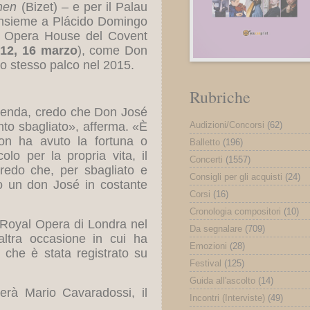
men
(Bizet) – e per il Palau
insieme a Plácido Domingo
al Opera House del Covent
 12, 16 marzo
), come Don
llo stesso palco nel 2015.
Rubriche
 vicenda, credo che Don José
Audizioni/Concorsi
(62)
nto sbagliato»
, afferma. «È
on ha avuto la fortuna o
Balletto
(196)
olo per la propria vita, il
Concerti
(1557)
 credo che, per sbagliato e
Consigli per gli acquisti
(24)
o un don José in costante
Corsi
(16)
Cronologia compositori
(10)
 Royal Opera di Londra nel
Da segnalare
(709)
altra occasione in cui ha
Emozioni
(28)
 che è stata registrato su
Festival
(125)
Guida all'ascolto
(14)
terà Mario Cavaradossi, il
Incontri (Interviste)
(49)