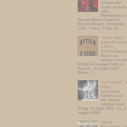
©Teatro alla
Scala La gazza
ladra
Melodramma in
due atti Musica Gioachino
Rossini (Pesaro, 29 febbraio
1792 – Passy, Parigi, 13...
"Attila": breve
guida all'ascolt
e trama
ATTILA Dramm
lirico in un
prologo e tre att
MUSICA Giuseppe Verdi (Le
Roncole, 10 ottobre 1813 –
Milano, 2...
"Le Corsaire": l
trama
Le Corsaire
Balletto in tre
atti Musica
Adolphe Adam
(Parigi, 24 luglio 1803 – Ivi, 3
maggio 1856)
“Simon
Boccanegra”: la