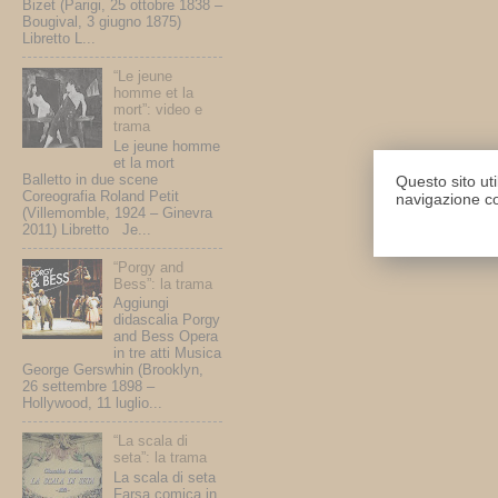
Bizet (Parigi, 25 ottobre 1838 –
Bougival, 3 giugno 1875)
Libretto L...
“Le jeune
homme et la
mort”: video e
trama
Le jeune homme
et la mort
Balletto in due scene
Questo sito uti
Coreografia Roland Petit
navigazione co
(Villemomble, 1924 – Ginevra
2011) Libretto Je...
“Porgy and
Bess”: la trama
Aggiungi
didascalia Porgy
and Bess Opera
in tre atti Musica
George Gerswhin (Brooklyn,
26 settembre 1898 –
Hollywood, 11 luglio...
“La scala di
seta”: la trama
La scala di seta
Farsa comica in