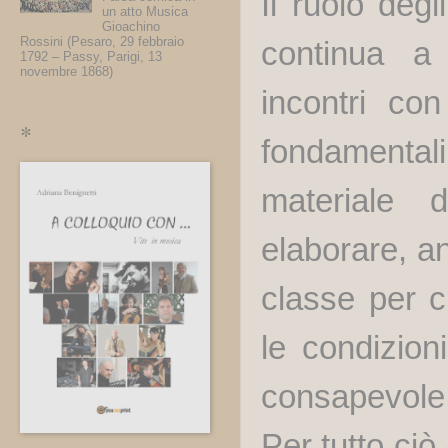
Il ruolo degl
un atto Musica
Gioachino
Rossini (Pesaro, 29 febbraio
continua a 
1792 – Passy, Parigi, 13
novembre 1868)
incontri con
*
fondamenta
materiale 
elaborare, a
classe per c
le condizion
consapevole 
Per tutto ciò