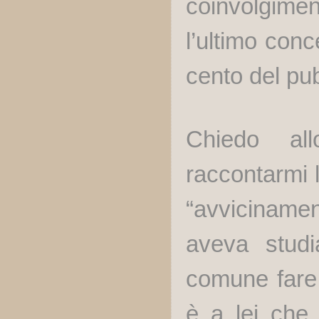
coinvolgimen
l’ultimo conc
cento del pub
Chiedo al
raccontarmi 
“avviciname
aveva studi
comune fare u
è a lei che