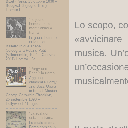
Bizet (Parigi, 25 ottobre 1838 –
Bougival, 3 giugno 1875)
Libretto L...
“Le jeune
Lo scopo, com
homme et la
mort”: video e
trama
«avvicinare 
Le jeune homme
et la mort
Balletto in due scene
musica. Un’o
Coreografia Roland Petit
(Villemomble, 1924 – Ginevra
2011) Libretto Je...
un’occasione
“Porgy and
Bess”: la trama
musicalmente
Aggiungi
didascalia Porgy
and Bess Opera
in tre atti Musica
George Gerswhin (Brooklyn,
26 settembre 1898 –
Hollywood, 11 luglio...
“La scala di
seta”: la trama
La scala di seta
Farsa comica in