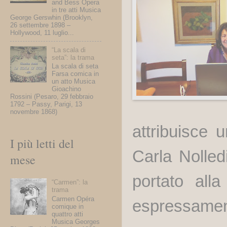
and Bess Opera
in tre atti Musica
George Gerswhin (Brooklyn,
26 settembre 1898 –
Hollywood, 11 luglio...
“La scala di
seta”: la trama
La scala di seta
Farsa comica in
un atto Musica
Gioachino
Rossini (Pesaro, 29 febbraio
1792 – Passy, Parigi, 13
novembre 1868)
attribuisce
I più letti del
Carla Nolled
mese
portato all
“Carmen”: la
trama
Carmen Opéra
espressament
comique in
quattro atti
Musica Georges