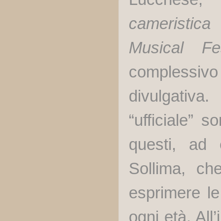
cameristica
Musical Fes
complessiv
divulgativa
“ufficiale” 
questi, ad 
Sollima, ch
esprimere le
ogni età. All