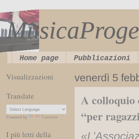
MusicaProge
Home page
Pubblicazioni
Visualizzazioni
venerdì 5 feb
Translate
A colloquio
“per ragazz
Powered by
Translate
I più letti della
«L’Associ