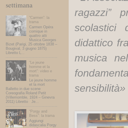
settimana
ragazzi” p
“Carmen”: la
trama
scolastici
Carmen Opéra
comique in
quattro atti
didattico f
Musica Georges
Bizet (Parigi, 25 ottobre 1838 –
Bougival, 3 giugno 1875)
Libretto L...
musica ne
“Le jeune
homme et la
fondamental
mort”: video e
trama
Le jeune homme
et la mort
sensibilità»
Balletto in due scene
Coreografia Roland Petit
(Villemomble, 1924 – Ginevra
2011) Libretto Je...
“Porgy and
Bess”: la trama
Aggiungi
didascalia Porgy