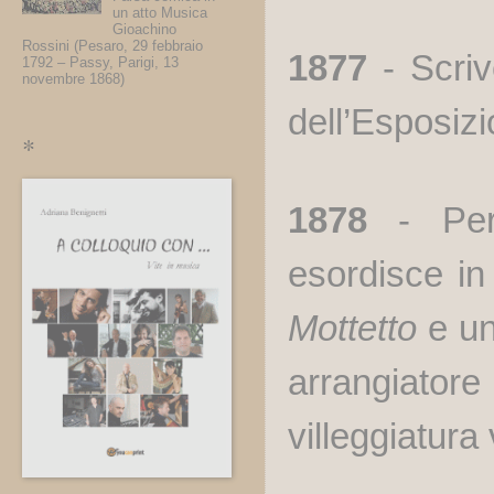
un atto Musica
Gioachino
Rossini (Pesaro, 29 febbraio
1877
- Scri
1792 – Passy, Parigi, 13
novembre 1868)
dell’Esposizi
*
1878
-
Per
esordisce in
Mottetto
e u
arrangiatore
villeggiatura 