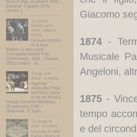
Bizet (Parigi, 25 ottobre 1838 –
Bougival, 3 giugno 1875)
Libretto L...
Giacomo segu
“Le jeune
homme et la
mort”: video e
trama
1874
- Termin
Le jeune homme
et la mort
Balletto in due scene
Musicale Pac
Coreografia Roland Petit
(Villemomble, 1924 – Ginevra
2011) Libretto Je...
Angeloni, alt
“Porgy and
Bess”: la trama
Aggiungi
didascalia Porgy
and Bess Opera
1875
- Vince
in tre atti Musica
George Gerswhin (Brooklyn,
26 settembre 1898 –
tempo accomp
Hollywood, 11 luglio...
“La scala di
e del circon
seta”: la trama
La scala di seta
Farsa comica in