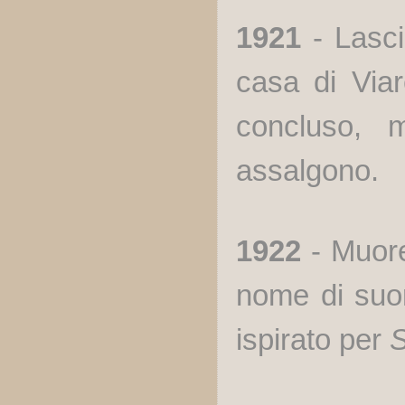
1921
- Lasci
casa di Viar
concluso, m
assalgono.
1922
- Muo
nome di suor 
ispirato per
S