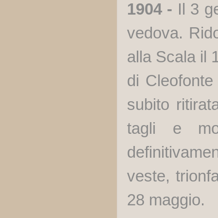
1904 -
Il 3 
vedova. Rido
alla Scala il
di Cleofonte
subito ritira
tagli e mo
definitivam
veste, trionf
28 maggio.