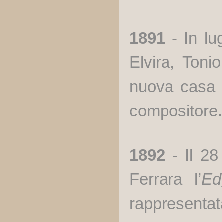
1891
- In lu
Elvira, Toni
nuova casa s
compositore.
1892
- Il 28
Ferrara l’
Ed
rappresenta