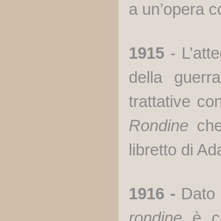
a un’opera c
1915
- L’atte
della guerra
trattative c
Rondine
che
libretto di Ad
1916 -
Dato 
rondine
è c