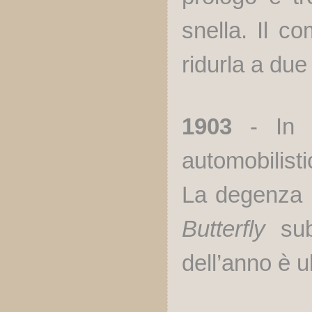
snella. Il c
ridurla a due 
1903
- In f
automobilisti
La degenza 
Butterfly
su
dell’anno è u