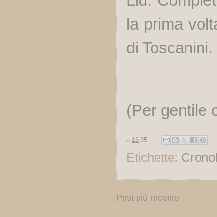
Liù. Complet
la prima volt
di Toscanini.
(Per gentile
a
16:05
Etichette:
Cronol
Post più recente