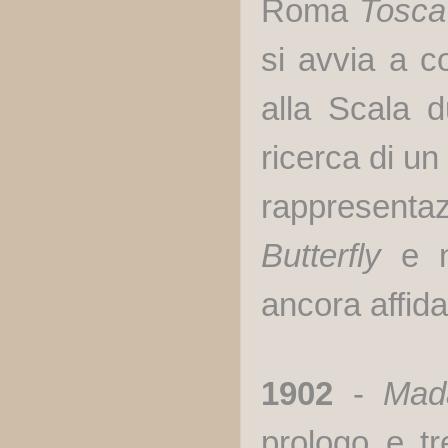
Roma
Tosca
si avvia a co
alla Scala d
ricerca di un
rappresen
Butterfly
e n
ancora affida
1902
-
Mad
prologo e tr