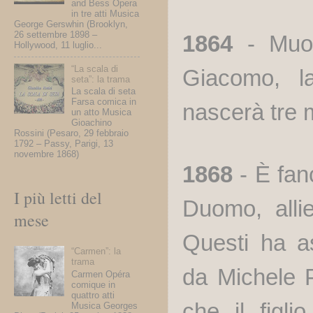
and Bess Opera
in tre atti Musica
George Gerswhin (Brooklyn,
26 settembre 1898 –
1864
- Muor
Hollywood, 11 luglio...
“La scala di
Giacomo, las
seta”: la trama
La scala di seta
Farsa comica in
nascerà tre 
un atto Musica
Gioachino
Rossini (Pesaro, 29 febbraio
1792 – Passy, Parigi, 13
novembre 1868)
1868
- È fanc
I più letti del
Duomo, allie
mese
Questi ha as
“Carmen”: la
trama
da Michele Pu
Carmen Opéra
comique in
quattro atti
che il figli
Musica Georges