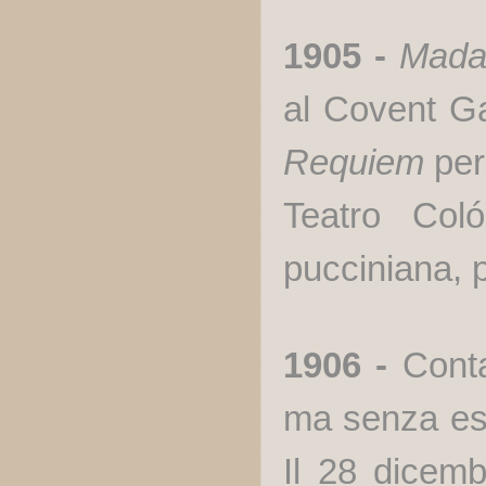
1905
-
Mad
al Covent G
Requiem
per
Teatro
Col
pucciniana, 
1906 -
Contat
ma senza esi
Il 28 dicem