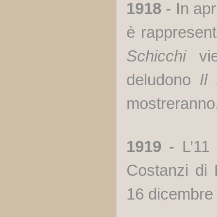
1918
- In ap
è rappresent
Schicchi
vi
deludono
Il
mostreranno, 
1919
- L’11 
Costanzi di 
16 dicembre m