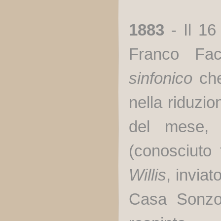
1883
- Il 16
Franco Fac
sinfonico
che
nella riduzio
del mese, 
(conosciuto 
Willis
, inviat
Casa Sonzog