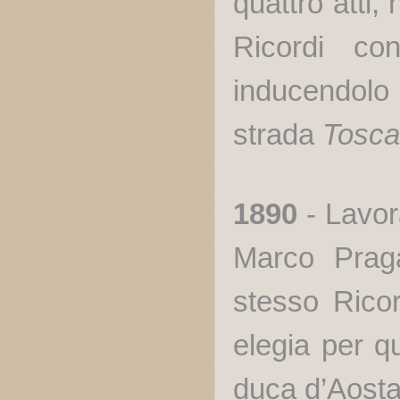
quattro atti,
Ricordi co
inducendolo a
strada
Tosca
1890
- Lavo
Marco Praga
stesso Ricor
elegia per q
duca d’Aosta