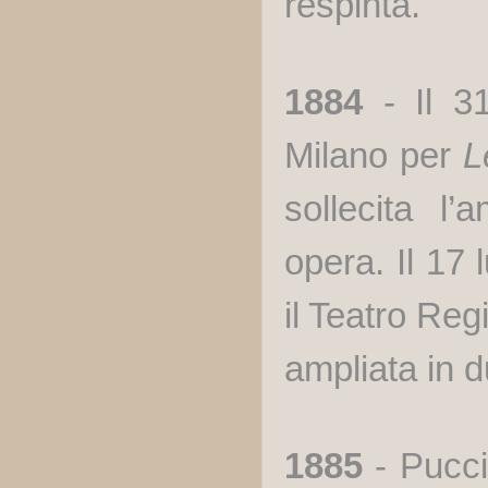
respinta.
1884
- Il 3
Milano per
L
sollecita l
opera. Il 17
il Teatro
Regi
ampliata in du
1885
- Pucci