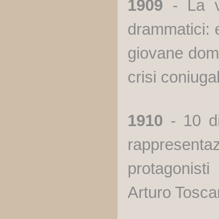
1909
- La vi
drammatici: e
giovane dome
crisi coniuga
1910
- 10 di
rappresenta
protagonis
Arturo Toscan