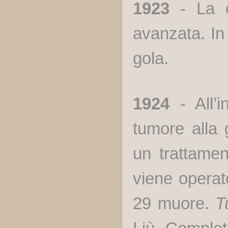
1923
- La c
avanzata. In
gola.
1924
- All’i
tumore alla 
un trattamen
viene operat
29 muore.
T