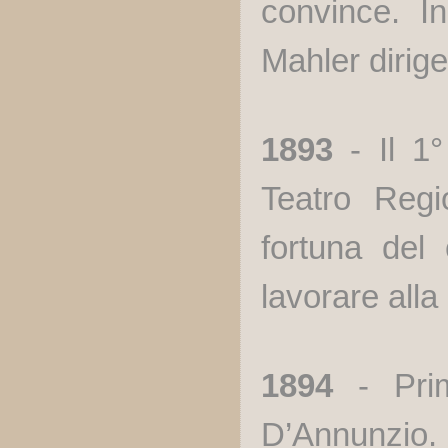
convince. I
Mahler dirig
1893
- Il 1°
Teatro Reg
fortuna del
lavorare alla
1894
- Primo
D’Annunzio.