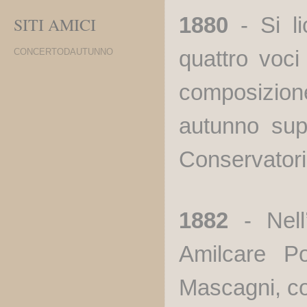
1880
- Si l
SITI AMICI
quattro voci
CONCERTODAUTUNNO
composizion
autunno sup
Conservatorio
1882
- Nell’
Amilcare Po
Mascagni, co