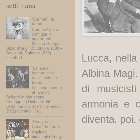
settimana
“Carmen”: la
trama
Carmen Opéra
comique in
quattro atti
Musica Georges
Bizet (Parigi, 25 ottobre 1838 –
Bougival, 3 giugno 1875)
Lucca, nella 
Libretto L...
“Le jeune
Albina Magi. 
homme et la
mort”: video e
trama
di musicist
Le jeune homme
et la mort
Balletto in due scene
armonia e co
Coreografia Roland Petit
(Villemomble, 1924 – Ginevra
2011) Libretto Je...
diventa, poi,
“Porgy and
Bess”: la trama
Aggiungi
didascalia Porgy