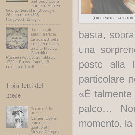
and Bess Opera
in tre atti Musica
George Gerswhin (Brooklyn,
26 settembre 1898 –
(Foto di Serena Gamberoni)
Hollywood, 11 luglio...
“La scala di
basta, sopra
seta”: la trama
La scala di seta
Farsa comica in
una sorprend
un atto Musica
Gioachino
Rossini (Pesaro, 29 febbraio
posto alla 
1792 – Passy, Parigi, 13
novembre 1868)
particolare n
I più letti del
«È talmente 
mese
palco… Non
“Carmen”: la
trama
Carmen Opéra
momento, la 
comique in
quattro atti
Musica Georges