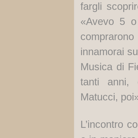
fargli scopri
«Avevo 5 o
compraron
innamorai sub
Musica di Fi
tanti anni
Matucci, poi»
L’incontro c