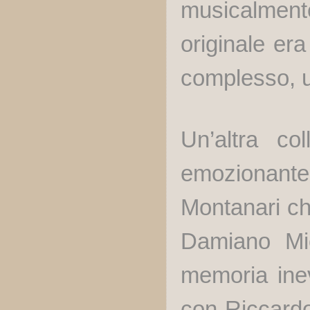
musicalment
originale er
complesso, u
Un’altra co
emozionante,
Montanari che
Damiano Mic
memoria inevi
con Riccardo