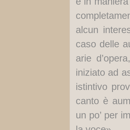
e in maniera 
completamen
alcun intere
caso delle a
arie d’opera
iniziato ad a
istintivo pro
canto è aume
un po’ per im
la voce».