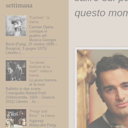
settimana
questo mome
“Carmen”: la
trama
Carmen Opéra
comique in
quattro atti
Musica Georges
Bizet (Parigi, 25 ottobre 1838 –
Bougival, 3 giugno 1875)
Libretto L...
“Le jeune
homme et la
mort”: video e
trama
Le jeune homme
et la mort
Balletto in due scene
Coreografia Roland Petit
(Villemomble, 1924 – Ginevra
2011) Libretto Je...
“Porgy and
Bess”: la trama
Aggiungi
didascalia Porgy