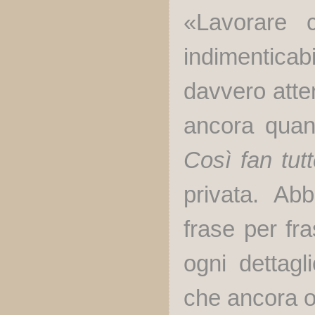
«Lavorare 
indimenticab
davvero atte
ancora quan
Così fan tut
privata. Ab
frase per fr
ogni dettagl
che ancora og