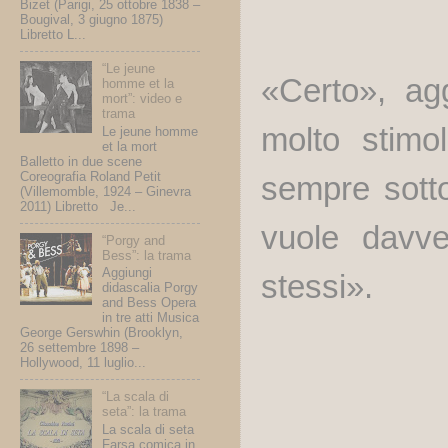
Bizet (Parigi, 25 ottobre 1838 –
Bougival, 3 giugno 1875)
Libretto L...
“Le jeune
«Certo», ag
homme et la
mort”: video e
trama
molto stimo
Le jeune homme
et la mort
Balletto in due scene
Coreografia Roland Petit
sempre sotto 
(Villemomble, 1924 – Ginevra
2011) Libretto Je...
vuole davve
“Porgy and
Bess”: la trama
Aggiungi
stessi».
didascalia Porgy
and Bess Opera
in tre atti Musica
George Gerswhin (Brooklyn,
26 settembre 1898 –
Hollywood, 11 luglio...
“La scala di
seta”: la trama
La scala di seta
Farsa comica in