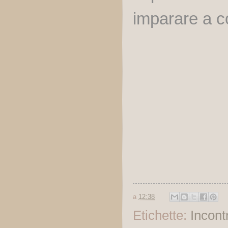
imparare a c
a
12:38
Etichette:
Incontr